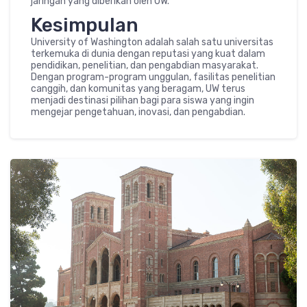
jaringan yang diberikan oleh UW.
Kesimpulan
University of Washington adalah salah satu universitas
terkemuka di dunia dengan reputasi yang kuat dalam
pendidikan, penelitian, dan pengabdian masyarakat.
Dengan program-program unggulan, fasilitas penelitian
canggih, dan komunitas yang beragam, UW terus
menjadi destinasi pilihan bagi para siswa yang ingin
mengejar pengetahuan, inovasi, dan pengabdian.