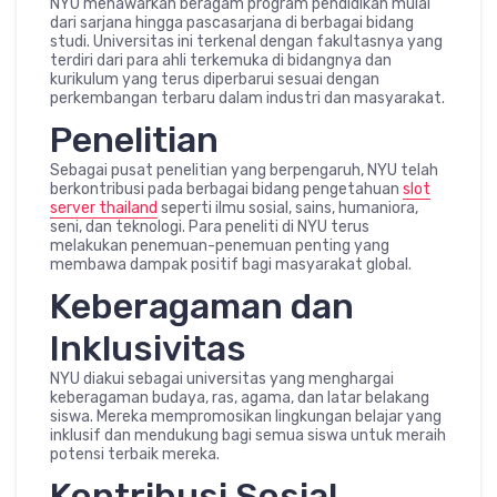
NYU menawarkan beragam program pendidikan mulai
dari sarjana hingga pascasarjana di berbagai bidang
studi. Universitas ini terkenal dengan fakultasnya yang
terdiri dari para ahli terkemuka di bidangnya dan
kurikulum yang terus diperbarui sesuai dengan
perkembangan terbaru dalam industri dan masyarakat.
Penelitian
Sebagai pusat penelitian yang berpengaruh, NYU telah
berkontribusi pada berbagai bidang pengetahuan
slot
server thailand
seperti ilmu sosial, sains, humaniora,
seni, dan teknologi. Para peneliti di NYU terus
melakukan penemuan-penemuan penting yang
membawa dampak positif bagi masyarakat global.
Keberagaman dan
Inklusivitas
NYU diakui sebagai universitas yang menghargai
keberagaman budaya, ras, agama, dan latar belakang
siswa. Mereka mempromosikan lingkungan belajar yang
inklusif dan mendukung bagi semua siswa untuk meraih
potensi terbaik mereka.
Kontribusi Sosial