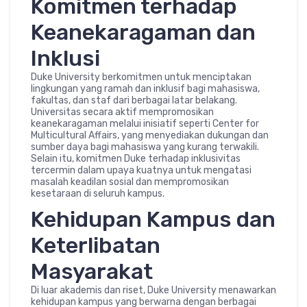
Komitmen terhadap
Keanekaragaman dan
Inklusi
Duke University berkomitmen untuk menciptakan
lingkungan yang ramah dan inklusif bagi mahasiswa,
fakultas, dan staf dari berbagai latar belakang.
Universitas secara aktif mempromosikan
keanekaragaman melalui inisiatif seperti Center for
Multicultural Affairs, yang menyediakan dukungan dan
sumber daya bagi mahasiswa yang kurang terwakili.
Selain itu, komitmen Duke terhadap inklusivitas
tercermin dalam upaya kuatnya untuk mengatasi
masalah keadilan sosial dan mempromosikan
kesetaraan di seluruh kampus.
Kehidupan Kampus dan
Keterlibatan
Masyarakat
Di luar akademis dan riset, Duke University menawarkan
kehidupan kampus yang berwarna dengan berbagai