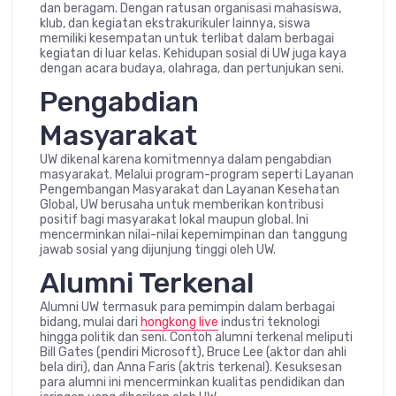
dan beragam. Dengan ratusan organisasi mahasiswa,
klub, dan kegiatan ekstrakurikuler lainnya, siswa
memiliki kesempatan untuk terlibat dalam berbagai
kegiatan di luar kelas. Kehidupan sosial di UW juga kaya
dengan acara budaya, olahraga, dan pertunjukan seni.
Pengabdian
Masyarakat
UW dikenal karena komitmennya dalam pengabdian
masyarakat. Melalui program-program seperti Layanan
Pengembangan Masyarakat dan Layanan Kesehatan
Global, UW berusaha untuk memberikan kontribusi
positif bagi masyarakat lokal maupun global. Ini
mencerminkan nilai-nilai kepemimpinan dan tanggung
jawab sosial yang dijunjung tinggi oleh UW.
Alumni Terkenal
Alumni UW termasuk para pemimpin dalam berbagai
bidang, mulai dari
hongkong live
industri teknologi
hingga politik dan seni. Contoh alumni terkenal meliputi
Bill Gates (pendiri Microsoft), Bruce Lee (aktor dan ahli
bela diri), dan Anna Faris (aktris terkenal). Kesuksesan
para alumni ini mencerminkan kualitas pendidikan dan