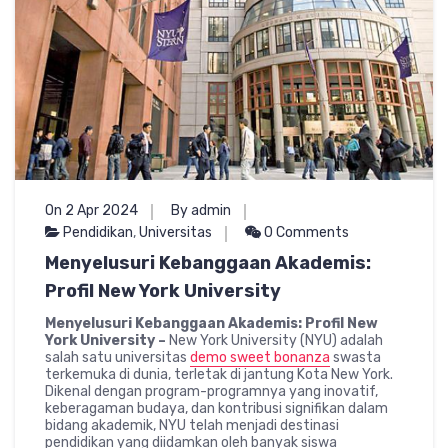
On 2 Apr 2024
By admin
Pendidikan
,
Universitas
0 Comments
Menyelusuri Kebanggaan Akademis:
Profil New York University
Menyelusuri Kebanggaan Akademis: Profil New
York University –
New York University (NYU) adalah
salah satu universitas
demo sweet bonanza
swasta
terkemuka di dunia, terletak di jantung Kota New York.
Dikenal dengan program-programnya yang inovatif,
keberagaman budaya, dan kontribusi signifikan dalam
bidang akademik, NYU telah menjadi destinasi
pendidikan yang diidamkan oleh banyak siswa