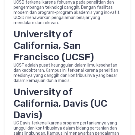
UCSD terkenal karena fokusnya pada penelitian dan
pengembangan teknologi canggih. Dengan fasilitas
modern dan program-program akademis yang inovatif,
UCSD menawarkan pengalaman belajar yang
mendalam dan relevan.
University of
California, San
Francisco (UCSF)
UCSF adalah pusat keunggulan dalam ilmu kesehatan
dan kedokteran. Kampus ini terkenal karena penelitian
medisnya yang canggih dan kontribusinya yang besar
dalam kemajuan dunia medis.
University of
California, Davis (UC
Davis)
UC Davis terkenal karena program pertaniannya yang
unggul dan kontribusinya dalam bidang pertanian dan
sains lingkungan. Kampus ini menawarkan pengalaman