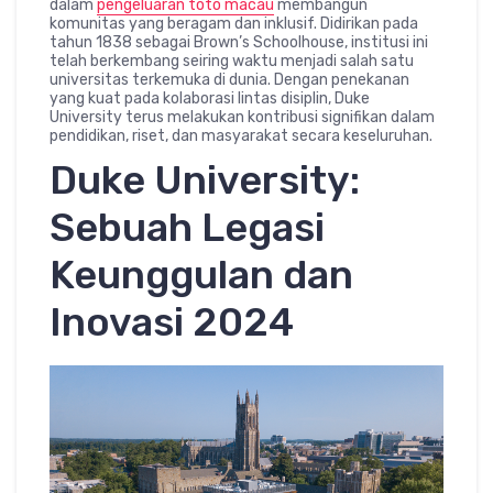
dalam
pengeluaran toto macau
membangun
komunitas yang beragam dan inklusif. Didirikan pada
tahun 1838 sebagai Brown’s Schoolhouse, institusi ini
telah berkembang seiring waktu menjadi salah satu
universitas terkemuka di dunia. Dengan penekanan
yang kuat pada kolaborasi lintas disiplin, Duke
University terus melakukan kontribusi signifikan dalam
pendidikan, riset, dan masyarakat secara keseluruhan.
Duke University:
Sebuah Legasi
Keunggulan dan
Inovasi 2024