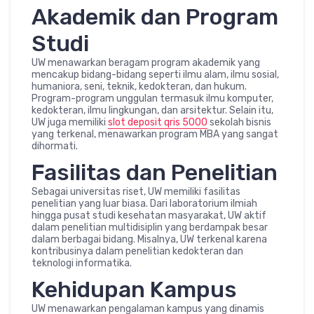
Akademik dan Program
Studi
UW menawarkan beragam program akademik yang
mencakup bidang-bidang seperti ilmu alam, ilmu sosial,
humaniora, seni, teknik, kedokteran, dan hukum.
Program-program unggulan termasuk ilmu komputer,
kedokteran, ilmu lingkungan, dan arsitektur. Selain itu,
UW juga memiliki
slot deposit qris 5000
sekolah bisnis
yang terkenal, menawarkan program MBA yang sangat
dihormati.
Fasilitas dan Penelitian
Sebagai universitas riset, UW memiliki fasilitas
penelitian yang luar biasa. Dari laboratorium ilmiah
hingga pusat studi kesehatan masyarakat, UW aktif
dalam penelitian multidisiplin yang berdampak besar
dalam berbagai bidang. Misalnya, UW terkenal karena
kontribusinya dalam penelitian kedokteran dan
teknologi informatika.
Kehidupan Kampus
UW menawarkan pengalaman kampus yang dinamis