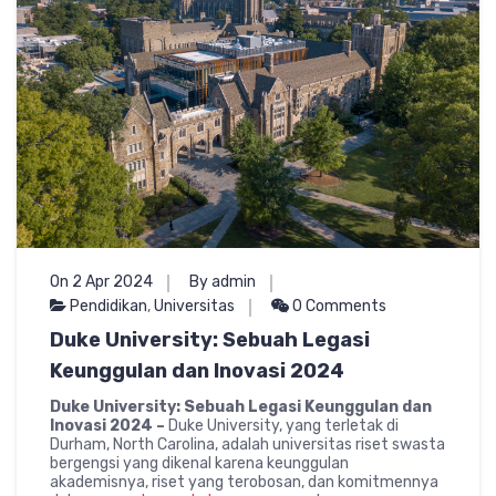
On 2 Apr 2024
By admin
Pendidikan
,
Universitas
0 Comments
Duke University: Sebuah Legasi
Keunggulan dan Inovasi 2024
Duke University: Sebuah Legasi Keunggulan dan
Inovasi 2024 –
Duke University, yang terletak di
Durham, North Carolina, adalah universitas riset swasta
bergengsi yang dikenal karena keunggulan
akademisnya, riset yang terobosan, dan komitmennya