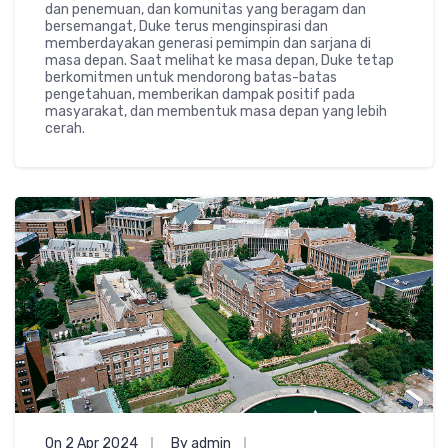
dan penemuan, dan komunitas yang beragam dan
bersemangat, Duke terus menginspirasi dan
memberdayakan generasi pemimpin dan sarjana di
masa depan. Saat melihat ke masa depan, Duke tetap
berkomitmen untuk mendorong batas-batas
pengetahuan, memberikan dampak positif pada
masyarakat, dan membentuk masa depan yang lebih
cerah.
On 2 Apr 2024
By admin