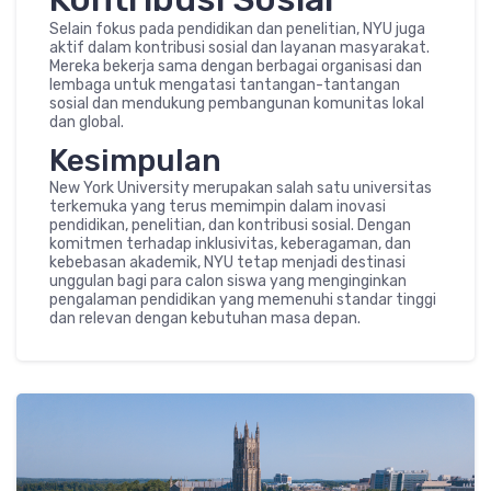
Selain fokus pada pendidikan dan penelitian, NYU juga
aktif dalam kontribusi sosial dan layanan masyarakat.
Mereka bekerja sama dengan berbagai organisasi dan
lembaga untuk mengatasi tantangan-tantangan
sosial dan mendukung pembangunan komunitas lokal
dan global.
Kesimpulan
New York University merupakan salah satu universitas
terkemuka yang terus memimpin dalam inovasi
pendidikan, penelitian, dan kontribusi sosial. Dengan
komitmen terhadap inklusivitas, keberagaman, dan
kebebasan akademik, NYU tetap menjadi destinasi
unggulan bagi para calon siswa yang menginginkan
pengalaman pendidikan yang memenuhi standar tinggi
dan relevan dengan kebutuhan masa depan.