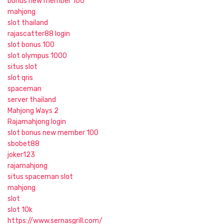
bonus new member 100
mahjong
slot thailand
rajascatter88 login
slot bonus 100
slot olympus 1000
situs slot
slot qris
spaceman
server thailand
Mahjong Ways 2
Rajamahjong login
slot bonus new member 100
sbobet88
joker123
rajamahjong
situs spaceman slot
mahjong
slot
slot 10k
https://www.sernasgrill.com/