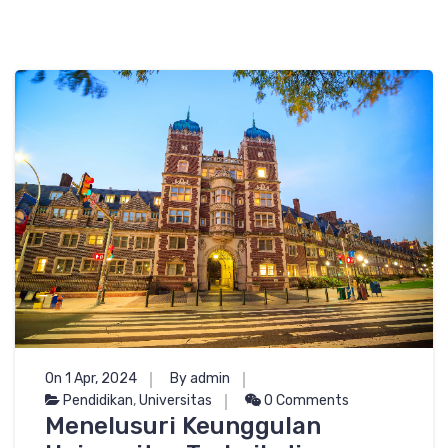
On 1 Apr, 2024
By admin
Pendidikan
,
Universitas
0 Comments
Menelusuri Keunggulan