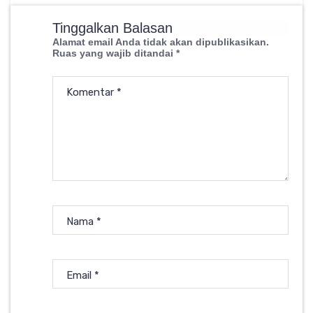
Tinggalkan Balasan
Alamat email Anda tidak akan dipublikasikan.
Ruas yang wajib ditandai
*
Komentar
*
Nama
*
Email
*