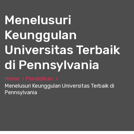
n
t
Menelusuri
Keunggulan
Universitas Terbaik
di Pennsylvania
Home
Pendidikan
Menelusuri Keunggulan Universitas Terbaik di
Pennsylvania