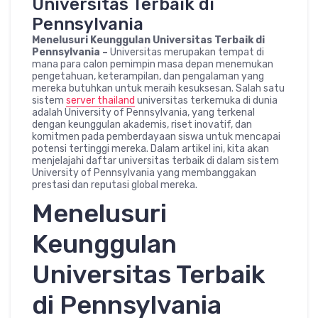
Universitas Terbaik di
Pennsylvania
Menelusuri Keunggulan Universitas Terbaik di
Pennsylvania –
Universitas merupakan tempat di
mana para calon pemimpin masa depan menemukan
pengetahuan, keterampilan, dan pengalaman yang
mereka butuhkan untuk meraih kesuksesan. Salah satu
sistem
server thailand
universitas terkemuka di dunia
adalah University of Pennsylvania, yang terkenal
dengan keunggulan akademis, riset inovatif, dan
komitmen pada pemberdayaan siswa untuk mencapai
potensi tertinggi mereka. Dalam artikel ini, kita akan
menjelajahi daftar universitas terbaik di dalam sistem
University of Pennsylvania yang membanggakan
prestasi dan reputasi global mereka.
Menelusuri
Keunggulan
Universitas Terbaik
di Pennsylvania