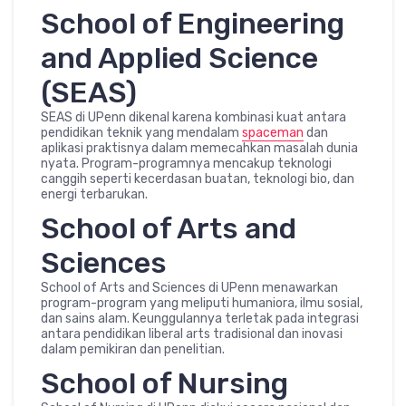
School of Engineering
and Applied Science
(SEAS)
SEAS di UPenn dikenal karena kombinasi kuat antara
pendidikan teknik yang mendalam
spaceman
dan
aplikasi praktisnya dalam memecahkan masalah dunia
nyata. Program-programnya mencakup teknologi
canggih seperti kecerdasan buatan, teknologi bio, dan
energi terbarukan.
School of Arts and
Sciences
School of Arts and Sciences di UPenn menawarkan
program-program yang meliputi humaniora, ilmu sosial,
dan sains alam. Keunggulannya terletak pada integrasi
antara pendidikan liberal arts tradisional dan inovasi
dalam pemikiran dan penelitian.
School of Nursing