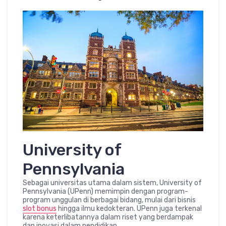
University of
Pennsylvania
Sebagai universitas utama dalam sistem, University of
Pennsylvania (UPenn) memimpin dengan program-
program unggulan di berbagai bidang, mulai dari bisnis
slot bonus
hingga ilmu kedokteran. UPenn juga terkenal
karena keterlibatannya dalam riset yang berdampak
dan inovasi dalam pendidikan.