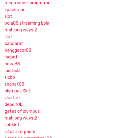
mega wheel pragmatic
spaceman
slot
bola88 streaming bola
mahjong ways 2
slot
baccarat
banggacor88
ibcbet
nova88
judi bola
sicbo
sbobet88
olympus Slot
slot bet
depo 10k
gates of olympus
mahjong ways 2
link slot
situs slot gacor