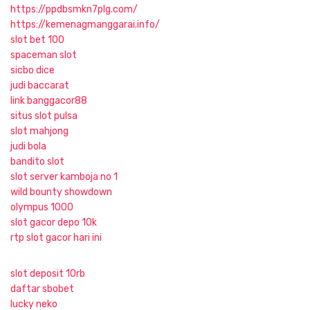
https://ppdbsmkn7plg.com/
https://kemenagmanggarai.info/
slot bet 100
spaceman slot
sicbo dice
judi baccarat
link banggacor88
situs slot pulsa
slot mahjong
judi bola
bandito slot
slot server kamboja no 1
wild bounty showdown
olympus 1000
slot gacor depo 10k
rtp slot gacor hari ini
slot deposit 10rb
daftar sbobet
lucky neko