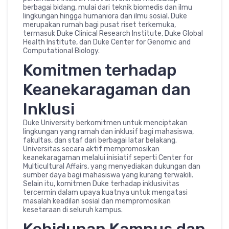
berbagai bidang, mulai dari teknik biomedis dan ilmu
lingkungan hingga humaniora dan ilmu sosial. Duke
merupakan rumah bagi pusat riset terkemuka,
termasuk Duke Clinical Research Institute, Duke Global
Health Institute, dan Duke Center for Genomic and
Computational Biology.
Komitmen terhadap
Keanekaragaman dan
Inklusi
Duke University berkomitmen untuk menciptakan
lingkungan yang ramah dan inklusif bagi mahasiswa,
fakultas, dan staf dari berbagai latar belakang.
Universitas secara aktif mempromosikan
keanekaragaman melalui inisiatif seperti Center for
Multicultural Affairs, yang menyediakan dukungan dan
sumber daya bagi mahasiswa yang kurang terwakili.
Selain itu, komitmen Duke terhadap inklusivitas
tercermin dalam upaya kuatnya untuk mengatasi
masalah keadilan sosial dan mempromosikan
kesetaraan di seluruh kampus.