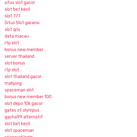
situs slot gacor
slot bet kecil
slot 777
Situs Slot garansi
slot qris
data macau
rtp slot
bonus new member
server thailand
slot bonus
rtp slot
slot thailand gacor
mahjong
spaceman slot
bonus new member 100
slot depo 10k gacor
gates of olympus
gacha99 alternatif
slot bet kecil
slot spaceman