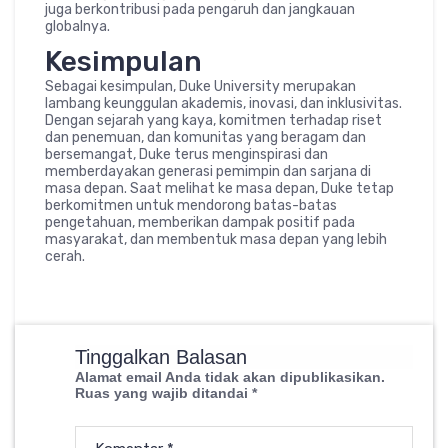
juga berkontribusi pada pengaruh dan jangkauan
globalnya.
Kesimpulan
Sebagai kesimpulan, Duke University merupakan
lambang keunggulan akademis, inovasi, dan inklusivitas.
Dengan sejarah yang kaya, komitmen terhadap riset
dan penemuan, dan komunitas yang beragam dan
bersemangat, Duke terus menginspirasi dan
memberdayakan generasi pemimpin dan sarjana di
masa depan. Saat melihat ke masa depan, Duke tetap
berkomitmen untuk mendorong batas-batas
pengetahuan, memberikan dampak positif pada
masyarakat, dan membentuk masa depan yang lebih
cerah.
Tinggalkan Balasan
Alamat email Anda tidak akan dipublikasikan.
Ruas yang wajib ditandai
*