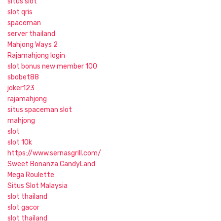
situs slot
slot qris
spaceman
server thailand
Mahjong Ways 2
Rajamahjong login
slot bonus new member 100
sbobet88
joker123
rajamahjong
situs spaceman slot
mahjong
slot
slot 10k
https://www.sernasgrill.com/
Sweet Bonanza CandyLand
Mega Roulette
Situs Slot Malaysia
slot thailand
slot gacor
slot thailand