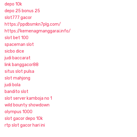
depo 10k
depo 25 bonus 25
slot777 gacor
https://ppdbsmkn7plg.com/
https://kemenagmanggarai.info/
slot bet 100
spaceman slot
sicbo dice
judi baccarat
link banggacor88
situs slot pulsa
slot mahjong
judi bola
bandito slot
slot server kamboja no 1
wild bounty showdown
olympus 1000
slot gacor depo 10k
rtp slot gacor hari ini