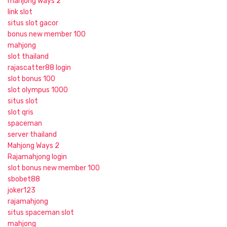
mahjong ways 2
link slot
situs slot gacor
bonus new member 100
mahjong
slot thailand
rajascatter88 login
slot bonus 100
slot olympus 1000
situs slot
slot qris
spaceman
server thailand
Mahjong Ways 2
Rajamahjong login
slot bonus new member 100
sbobet88
joker123
rajamahjong
situs spaceman slot
mahjong