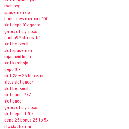
mahjong
spaceman slot
bonus new member 100
slot depo 10k gacor
gates of olympus
gacha99 alternatif
slot bet kecil
slot spaceman
rajacovid login
slot kamboja
depo 10k
slot 25 + 25 bebas ip
situs slot gacor
slot bet kecil
slot gacor 777
slot gacor
gates of olympus
slot deposit 10k
depo 25 bonus 25 to 5x
rtp slot hari ini