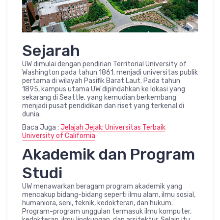
Sejarah
UW dimulai dengan pendirian Territorial University of
Washington pada tahun 1861, menjadi universitas publik
pertama di wilayah Pasifik Barat Laut. Pada tahun
1895, kampus utama UW dipindahkan ke lokasi yang
sekarang di Seattle, yang kemudian berkembang
menjadi pusat pendidikan dan riset yang terkenal di
dunia.
Baca Juga :
Jelajah Jejak: Universitas Terbaik
University of California
Akademik dan Program
Studi
UW menawarkan beragam program akademik yang
mencakup bidang-bidang seperti ilmu alam, ilmu sosial,
humaniora, seni, teknik, kedokteran, dan hukum.
Program-program unggulan termasuk ilmu komputer,
kedokteran, ilmu lingkungan, dan arsitektur. Selain itu,