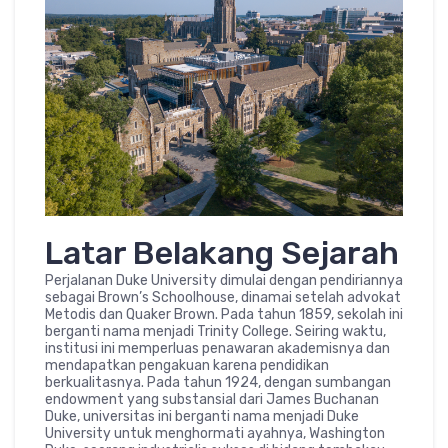
Latar Belakang Sejarah
Perjalanan Duke University dimulai dengan pendiriannya
sebagai Brown’s Schoolhouse, dinamai setelah advokat
Metodis dan Quaker Brown. Pada tahun 1859, sekolah ini
berganti nama menjadi Trinity College. Seiring waktu,
institusi ini memperluas penawaran akademisnya dan
mendapatkan pengakuan karena pendidikan
berkualitasnya. Pada tahun 1924, dengan sumbangan
endowment yang substansial dari James Buchanan
Duke, universitas ini berganti nama menjadi Duke
University untuk menghormati ayahnya, Washington