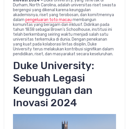
Inovasi 2024 –
Duke University, yang terletak di
Durham, North Carolina, adalah universitas riset swasta
bergengsi yang dikenal karena keunggulan
akademisnya, riset yang terobosan, dan komitmennya
dalam
pengeluaran toto macau
membangun
komunitas yang beragam dan inklusif. Didirikan pada
tahun 1838 sebagai Brown’s Schoolhouse, institusi ini
telah berkembang seiring waktu menjadi salah satu
universitas terkemuka di dunia. Dengan penekanan
yang kuat pada kolaborasi lintas disiplin, Duke
University terus melakukan kontribusi signifikan dalam
pendidikan, riset, dan masyarakat secara keseluruhan.
Duke University:
Sebuah Legasi
Keunggulan dan
Inovasi 2024