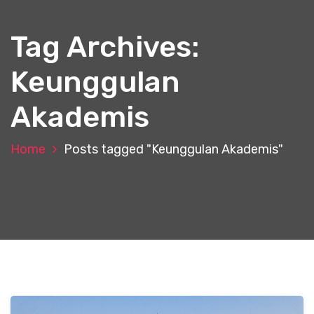
n
t
Tag Archives:
Keunggulan
Akademis
Home
Posts tagged "Keunggulan Akademis"