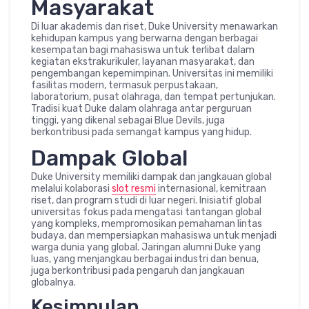
Masyarakat
Di luar akademis dan riset, Duke University menawarkan
kehidupan kampus yang berwarna dengan berbagai
kesempatan bagi mahasiswa untuk terlibat dalam
kegiatan ekstrakurikuler, layanan masyarakat, dan
pengembangan kepemimpinan. Universitas ini memiliki
fasilitas modern, termasuk perpustakaan,
laboratorium, pusat olahraga, dan tempat pertunjukan.
Tradisi kuat Duke dalam olahraga antar perguruan
tinggi, yang dikenal sebagai Blue Devils, juga
berkontribusi pada semangat kampus yang hidup.
Dampak Global
Duke University memiliki dampak dan jangkauan global
melalui kolaborasi
slot resmi
internasional, kemitraan
riset, dan program studi di luar negeri. Inisiatif global
universitas fokus pada mengatasi tantangan global
yang kompleks, mempromosikan pemahaman lintas
budaya, dan mempersiapkan mahasiswa untuk menjadi
warga dunia yang global. Jaringan alumni Duke yang
luas, yang menjangkau berbagai industri dan benua,
juga berkontribusi pada pengaruh dan jangkauan
globalnya.
Kesimpulan