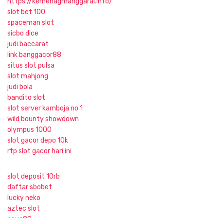
https://kemenagmanggarai.info/
slot bet 100
spaceman slot
sicbo dice
judi baccarat
link banggacor88
situs slot pulsa
slot mahjong
judi bola
bandito slot
slot server kamboja no 1
wild bounty showdown
olympus 1000
slot gacor depo 10k
rtp slot gacor hari ini
slot deposit 10rb
daftar sbobet
lucky neko
aztec slot