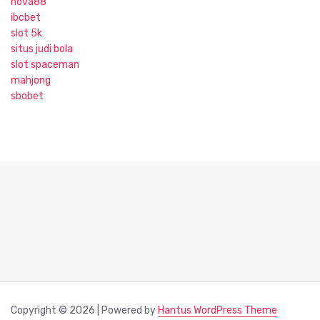
nova88
ibcbet
slot 5k
situs judi bola
slot spaceman
mahjong
sbobet
Copyright © 2026 | Powered by
Hantus WordPress Theme