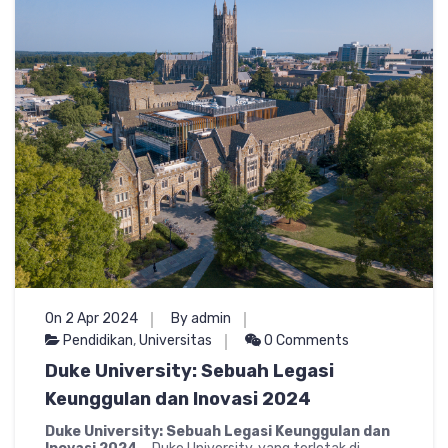
On 2 Apr 2024
By admin
Pendidikan
,
Universitas
0 Comments
Duke University: Sebuah Legasi
Keunggulan dan Inovasi 2024
Duke University: Sebuah Legasi Keunggulan dan