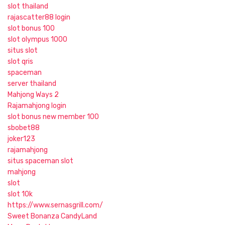
slot thailand
rajascatter88 login
slot bonus 100
slot olympus 1000
situs slot
slot qris
spaceman
server thailand
Mahjong Ways 2
Rajamahjong login
slot bonus new member 100
sbobet88
joker123
rajamahjong
situs spaceman slot
mahjong
slot
slot 10k
https://www.sernasgrill.com/
Sweet Bonanza CandyLand