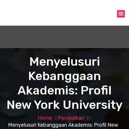
S
k
i
p
t
o
c
o
n
Menyelusuri
t
e
Kebanggaan
n
t
Akademis: Profil
New York University
Home
Pendidikan
Menyelusuri Kebanggaan Akademis: Profil New