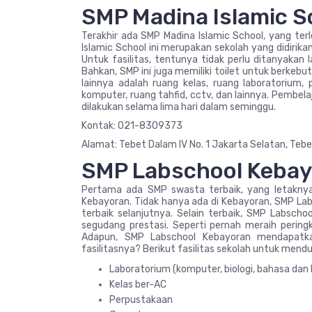
SMP Madina Islamic S
Terakhir ada SMP Madina Islamic School, yang ter
Islamic School ini merupakan sekolah yang didiri
Untuk fasilitas, tentunya tidak perlu ditanyakan 
Bahkan, SMP ini juga memiliki toilet untuk berkebu
lainnya adalah ruang kelas, ruang laboratorium, 
komputer, ruang tahfid, cctv, dan lainnya. Pembe
dilakukan selama lima hari dalam seminggu.
Kontak: 021-8309373
Alamat: Tebet Dalam IV No. 1 Jakarta Selatan, Tebe
SMP Labschool Keba
Pertama ada SMP swasta terbaik, yang letaknya
Kebayoran. Tidak hanya ada di Kebayoran, SMP La
terbaik selanjutnya. Selain terbaik, SMP Labscho
segudang prestasi. Seperti pernah meraih peringk
Adapun, SMP Labschool Kebayoran mendapatka
fasilitasnya? Berikut fasilitas sekolah untuk mendu
Laboratorium (komputer, biologi, bahasa dan 
Kelas ber-AC
Perpustakaan