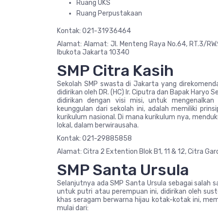
Ruang UKS
Ruang Perpustakaan
Kontak: 021-31936464
Alamat: Alamat: Jl. Menteng Raya No.64, RT.3/RW.9
Ibukota Jakarta 10340
SMP Citra Kasih
Sekolah SMP swasta di Jakarta yang direkomend
didirikan oleh DR. (HC) Ir. Ciputra dan Bapak Haryo 
didirikan dengan visi misi, untuk mengenalka
keunggulan dari sekolah ini, adalah memiliki prin
kurikulum nasional. Di mana kurikulum nya, mendu
lokal, dalam berwirausaha.
Kontak: 021-29885858
Alamat: Citra 2 Extention Blok B1, 11 & 12, Citra Ga
SMP Santa Ursula
Selanjutnya ada SMP Santa Ursula sebagai salah s
untuk putri atau perempuan ini, didirikan oleh sus
khas seragam berwarna hijau kotak-kotak ini, memil
mulai dari: