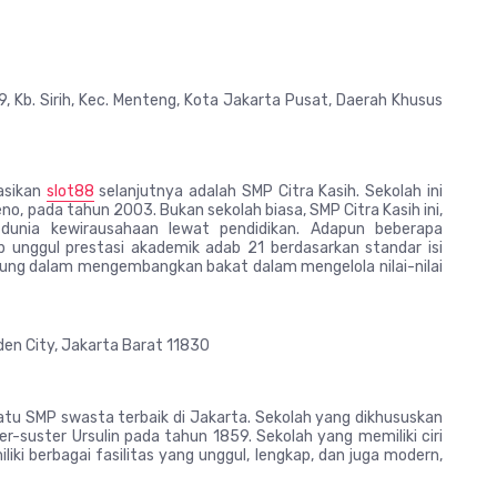
, Kb. Sirih, Kec. Menteng, Kota Jakarta Pusat, Daerah Khusus
asikan
slot88
selanjutnya adalah SMP Citra Kasih. Sekolah ini
Seno, pada tahun 2003. Bukan sekolah biasa, SMP Citra Kasih ini,
n dunia kewirausahaan lewat pendidikan. Adapun beberapa
sip unggul prestasi akademik adab 21 berdasarkan standar isi
kung dalam mengembangkan bakat dalam mengelola nilai-nilai
rden City, Jakarta Barat 11830
atu SMP swasta terbaik di Jakarta. Sekolah yang dikhususkan
ter-suster Ursulin pada tahun 1859. Sekolah yang memiliki ciri
iki berbagai fasilitas yang unggul, lengkap, dan juga modern,