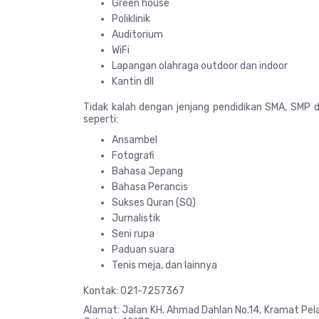
Green house
Poliklinik
Auditorium
WiFi
Lapangan olahraga outdoor dan indoor
Kantin dll
Tidak kalah dengan jenjang pendidikan SMA, SMP d
seperti:
Ansambel
Fotografi
Bahasa Jepang
Bahasa Perancis
Sukses Quran (SQ)
Jurnalistik
Seni rupa
Paduan suara
Tenis meja, dan lainnya
Kontak: 021-7257367
Alamat: Jalan KH. Ahmad Dahlan No.14, Kramat Pela