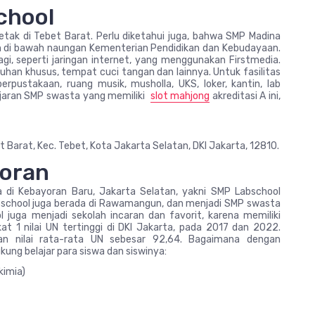
chool
letak di Tebet Barat. Perlu diketahui juga, bahwa SMP Madina
kan di bawah naungan Kementerian Pendidikan dan Kebudayaan.
lagi, seperti jaringan internet, yang menggunakan Firstmedia.
tuhan khusus, tempat cuci tangan dan lainnya. Untuk fasilitas
perpustakaan, ruang musik, musholla, UKS, loker, kantin, lab
lajaran SMP swasta yang memiliki
slot mahjong
akreditasi A ini,
t Barat, Kec. Tebet, Kota Jakarta Selatan, DKI Jakarta, 12810.
yoran
 di Kebayoran Baru, Jakarta Selatan, yakni SMP Labschool
bschool juga berada di Rawamangun, dan menjadi SMP swasta
ol juga menjadi sekolah incaran dan favorit, karena memiliki
at 1 nilai UN tertinggi di DKI Jakarta, pada 2017 dan 2022.
n nilai rata-rata UN sebesar 92,64. Bagaimana dengan
kung belajar para siswa dan siswinya:
kimia)