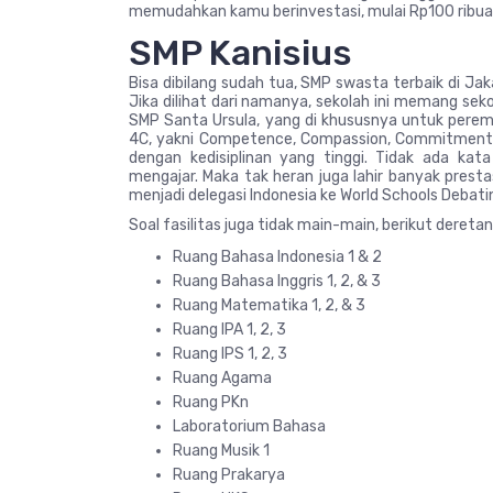
memudahkan kamu berinvestasi, mulai Rp100 ribuan
SMP Kanisius
Bisa dibilang sudah tua, SMP swasta terbaik di Jakar
Jika dilihat dari namanya, sekolah ini memang seko
SMP Santa Ursula, yang di khususnya untuk peremp
4C, yakni Competence, Compassion, Commitment, da
dengan kedisiplinan yang tinggi. Tidak ada ka
mengajar. Maka tak heran juga lahir banyak prestas
menjadi delegasi Indonesia ke World Schools Debat
Soal fasilitas juga tidak main-main, berikut deretan 
Ruang Bahasa Indonesia 1 & 2
Ruang Bahasa Inggris 1, 2, & 3
Ruang Matematika 1, 2, & 3
Ruang IPA 1, 2, 3
Ruang IPS 1, 2, 3
Ruang Agama
Ruang PKn
Laboratorium Bahasa
Ruang Musik 1
Ruang Prakarya