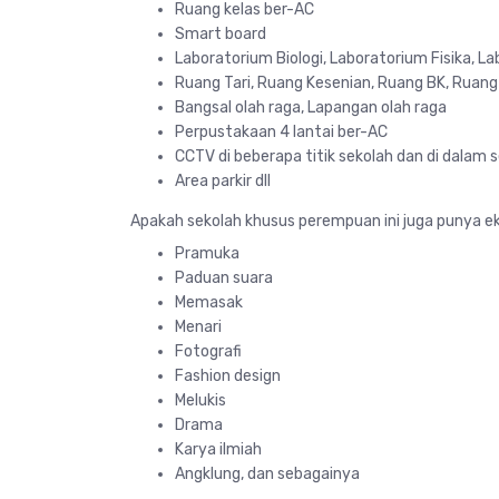
Ruang kelas ber-AC
Smart board
Laboratorium Biologi, Laboratorium Fisika, 
Ruang Tari, Ruang Kesenian, Ruang BK, Ruang
Bangsal olah raga, Lapangan olah raga
Perpustakaan 4 lantai ber-AC
CCTV di beberapa titik sekolah dan di dalam 
Area parkir dll
Apakah sekolah khusus perempuan ini juga punya ek
Pramuka
Paduan suara
Memasak
Menari
Fotografi
Fashion design
Melukis
Drama
Karya ilmiah
Angklung, dan sebagainya