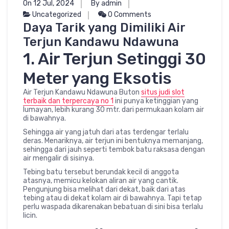
On 12 Jul, 2024
By admin
Uncategorized
0 Comments
Daya Tarik yang Dimiliki Air
Terjun Kandawu Ndawuna
1. Air Terjun Setinggi 30
Meter yang Eksotis
Air Terjun Kandawu Ndawuna Buton
situs judi slot
terbaik dan terpercaya no 1
ini punya ketinggian yang
lumayan, lebih kurang 30 mtr. dari permukaan kolam air
di bawahnya.
Sehingga air yang jatuh dari atas terdengar terlalu
deras. Menariknya, air terjun ini bentuknya memanjang,
sehingga dari jauh seperti tembok batu raksasa dengan
air mengalir di sisinya.
Tebing batu tersebut berundak kecil di anggota
atasnya, memicu kelokan aliran air yang cantik.
Pengunjung bisa melihat dari dekat, baik dari atas
tebing atau di dekat kolam air di bawahnya. Tapi tetap
perlu waspada dikarenakan bebatuan di sini bisa terlalu
licin.