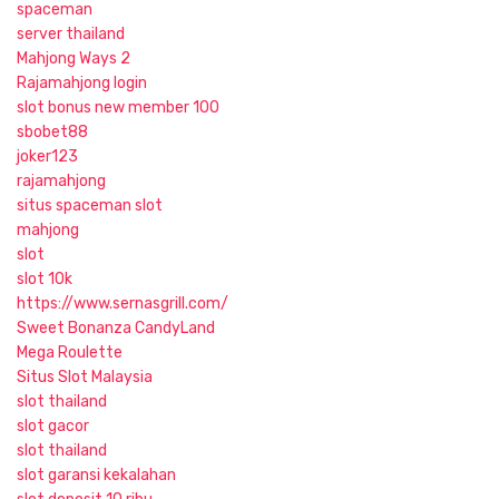
spaceman
server thailand
Mahjong Ways 2
Rajamahjong login
slot bonus new member 100
sbobet88
joker123
rajamahjong
situs spaceman slot
mahjong
slot
slot 10k
https://www.sernasgrill.com/
Sweet Bonanza CandyLand
Mega Roulette
Situs Slot Malaysia
slot thailand
slot gacor
slot thailand
slot garansi kekalahan