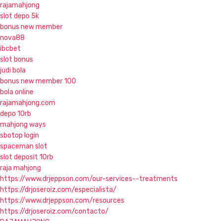
rajamahjong
slot depo 5k
bonus new member
nova88
ibcbet
slot bonus
judi bola
bonus new member 100
bola online
rajamahjong.com
depo 10rb
mahjong ways
sbotop login
spaceman slot
slot deposit 10rb
raja mahjong
https://www.drjeppson.com/our-services--treatments
https://drjoseroiz.com/especialista/
https://www.drjeppson.com/resources
https://drjoseroiz.com/contacto/