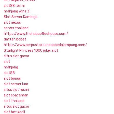
slot deposit 10 ribu
slot88 resmi
mahjong wins 3
Slot Server Kamboja
slot nexus
server thailand
https://www.thehubcoffeehouse.com/
daftar ibcbet
https://www.perpustakaanbappedalampung.com/
Starlight Princess 1000
joker slot
situs slot gacor
slot
mahjong
slot88
slot bonus
slot server luar
situs slot resmi
slot spaceman
slot thailand
situs slot gacor
slot bet kecil