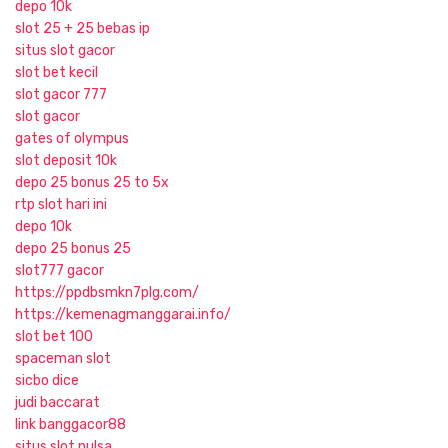
depo 10k
slot 25 + 25 bebas ip
situs slot gacor
slot bet kecil
slot gacor 777
slot gacor
gates of olympus
slot deposit 10k
depo 25 bonus 25 to 5x
rtp slot hari ini
depo 10k
depo 25 bonus 25
slot777 gacor
https://ppdbsmkn7plg.com/
https://kemenagmanggarai.info/
slot bet 100
spaceman slot
sicbo dice
judi baccarat
link banggacor88
situs slot pulsa