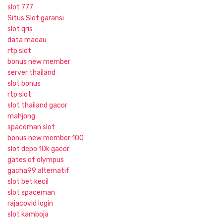
slot 777
Situs Slot garansi
slot qris
data macau
rtp slot
bonus new member
server thailand
slot bonus
rtp slot
slot thailand gacor
mahjong
spaceman slot
bonus new member 100
slot depo 10k gacor
gates of olympus
gacha99 alternatif
slot bet kecil
slot spaceman
rajacovid login
slot kamboja