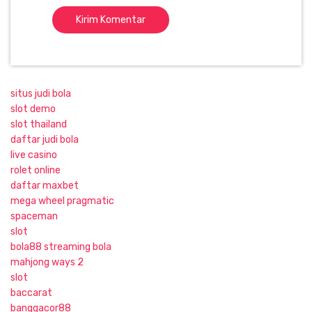
situs judi bola
slot demo
slot thailand
daftar judi bola
live casino
rolet online
daftar maxbet
mega wheel pragmatic
spaceman
slot
bola88 streaming bola
mahjong ways 2
slot
baccarat
banggacor88