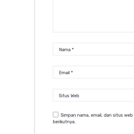
Nama
*
Email
*
Situs Web
Simpan nama, email, dan situs web
berikutnya.