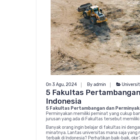
On 3 Agu, 2024
By admin
Universi
5 Fakultas Pertambangan
Indonesia
5 Fakultas Pertambangan dan Perminyakan
Perminyakan memiliki peminat yang cukup bany
jurusan yang ada di Fakultas tersebut memiliki
Banyak orang ingin belajar di fakultas ini den
minatnya. Lantas universitas mana saja yang
terbaik di Indonesia? Perhatikan baik-baik, oke