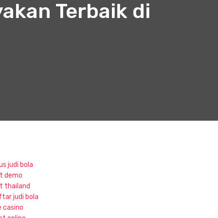
akan Terbaik di
us judi bola
ot demo
t thailand
tar judi bola
e casino