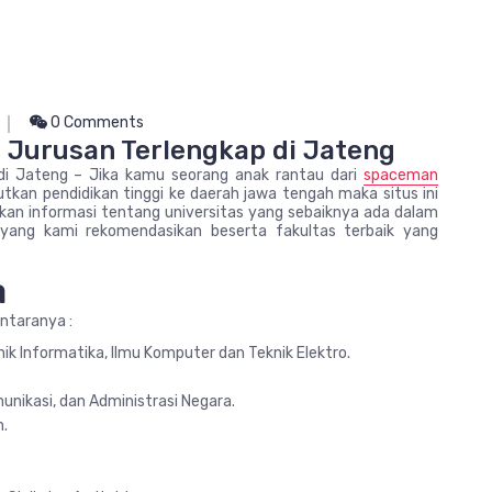
0 Comments
a Jurusan Terlengkap di Jateng
 di Jateng – Jika kamu seorang anak rantau dari
spaceman
utkan pendidikan tinggi ke daerah jawa tengah maka situs ini
n informasi tentang universitas yang sebaiknya ada dalam
 yang kami rekomendasikan beserta fakultas terbaik yang
a
antaranya :
nik Informatika, Ilmu Komputer dan Teknik Elektro.
omunikasi, dan Administrasi Negara.
n.