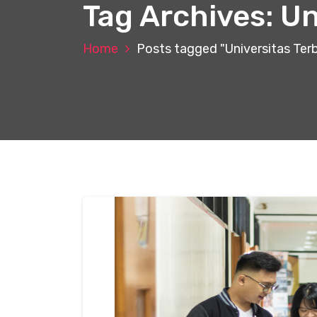
Tag Archives: U
Home
Posts tagged "Universitas Ter