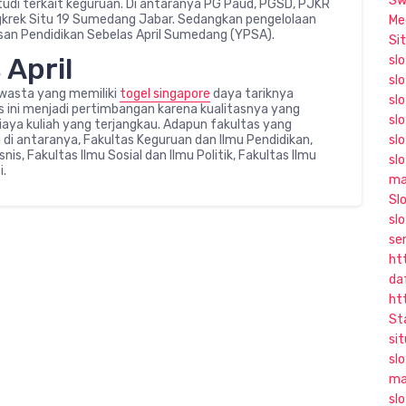
Sw
tudi terkait keguruan. Di antaranya PG Paud, PGSD, PJKR
 Angkrek Situ 19 Sumedang Jabar. Sedangkan pengelolaan
Me
san Pendidikan Sebelas April Sumedang (YPSA).
Si
 April
slo
sl
swasta yang memiliki
togel singapore
daya tariknya
slo
s ini menjadi pertimbangan karena kualitasnya yang
sl
biaya kuliah yang terjangkau. Adapun fakultas yang
 di antaranya, Fakultas Keguruan dan Ilmu Pendidikan,
slo
is, Fakultas Ilmu Sosial dan Ilmu Politik, Fakultas Ilmu
sl
i.
ma
Sl
sl
se
ht
da
ht
St
sit
slo
ma
sl