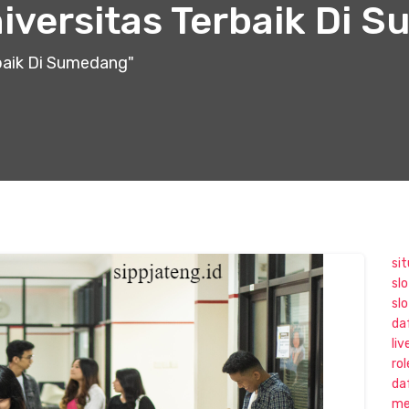
niversitas Terbaik Di 
baik Di Sumedang"
sit
sl
slo
daf
liv
rol
da
me