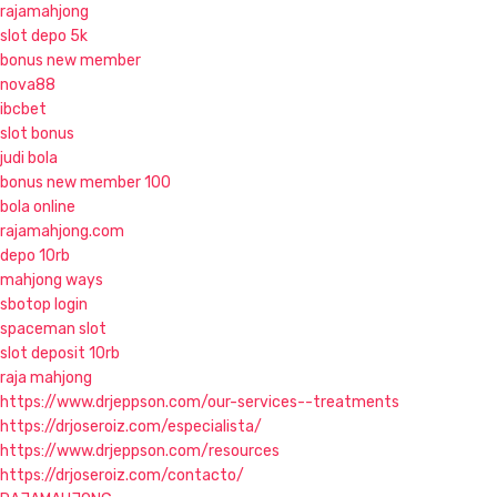
rajamahjong
slot depo 5k
bonus new member
nova88
ibcbet
slot bonus
judi bola
bonus new member 100
bola online
rajamahjong.com
depo 10rb
mahjong ways
sbotop login
spaceman slot
slot deposit 10rb
raja mahjong
https://www.drjeppson.com/our-services--treatments
https://drjoseroiz.com/especialista/
https://www.drjeppson.com/resources
https://drjoseroiz.com/contacto/