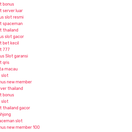
ot bonus
t server luar
us slot resmi
ot spaceman
t thailand
us slot gacor
t bet kecil
ot 777
us Slot garansi
t qris
ta macau
 slot
nus new member
rver thailand
ot bonus
 slot
ot thailand gacor
hjong
aceman slot
nus new member 100