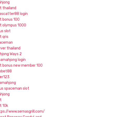
hjong
t thailand
jascatter88 login
ot bonus 100
ot olympus 1000
us slot
t qris
aceman
rver thailand
hjong Ways 2
jamahjong login
ot bonus new member 100
obet88
ker123
jamahjong
tus spaceman slot
hjong
t
t 10k
tps://www.sernasgrill.com/