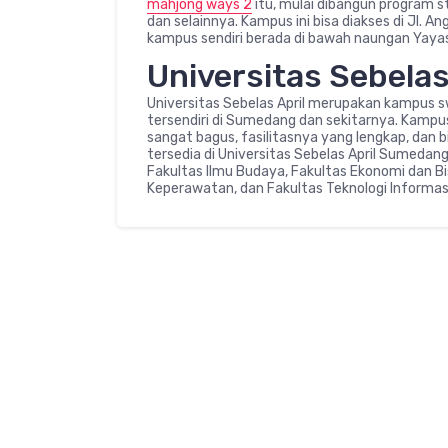
mahjong ways 2
itu, mulai dibangun program s
dan selainnya. Kampus ini bisa diakses di Jl.
kampus sendiri berada di bawah naungan Yaya
Universitas Sebelas
Universitas Sebelas April merupakan kampus 
tersendiri di Sumedang dan sekitarnya. Kampu
sangat bagus, fasilitasnya yang lengkap, dan 
tersedia di Universitas Sebelas April Sumedang
Fakultas Ilmu Budaya, Fakultas Ekonomi dan Bisn
Keperawatan, dan Fakultas Teknologi Informas