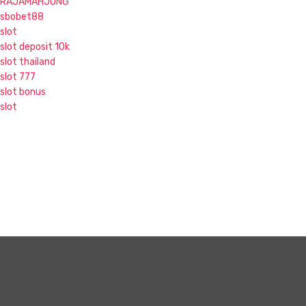
RAJAMAHJONG
sbobet88
slot
slot deposit 10k
slot thailand
slot 777
slot bonus
slot
S
k
i
p
t
o
c
o
n
t
e
n
t