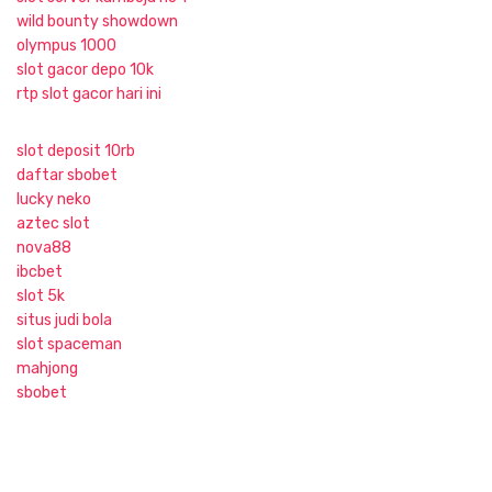
wild bounty showdown
olympus 1000
slot gacor depo 10k
rtp slot gacor hari ini
slot deposit 10rb
daftar sbobet
lucky neko
aztec slot
nova88
ibcbet
slot 5k
situs judi bola
slot spaceman
mahjong
sbobet