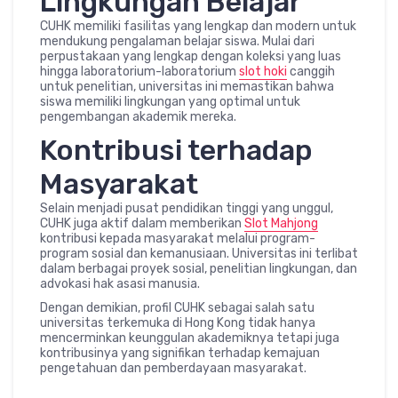
Lingkungan Belajar
CUHK memiliki fasilitas yang lengkap dan modern untuk
mendukung pengalaman belajar siswa. Mulai dari
perpustakaan yang lengkap dengan koleksi yang luas
hingga laboratorium-laboratorium
slot hoki
canggih
untuk penelitian, universitas ini memastikan bahwa
siswa memiliki lingkungan yang optimal untuk
pengembangan akademik mereka.
Kontribusi terhadap
Masyarakat
Selain menjadi pusat pendidikan tinggi yang unggul,
CUHK juga aktif dalam memberikan
Slot Mahjong
kontribusi kepada masyarakat melalui program-
program sosial dan kemanusiaan. Universitas ini terlibat
dalam berbagai proyek sosial, penelitian lingkungan, dan
advokasi hak asasi manusia.
Dengan demikian, profil CUHK sebagai salah satu
universitas terkemuka di Hong Kong tidak hanya
mencerminkan keunggulan akademiknya tetapi juga
kontribusinya yang signifikan terhadap kemajuan
pengetahuan dan pemberdayaan masyarakat.