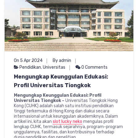
On 5 Apr 2024
By admin
Pendidikan
,
Universitas
0 Comments
Mengungkap Keunggulan Edukasi:
Profil Universitas Tiongkok
Mengungkap Keunggulan Edukasi: Profil
Universitas Tiongkok –
Universitas Tiongkok Hong
Kong (CUHK) adalah salah satu institusi pendidikan
tinggi terkemuka di Hong Kong dan diakui secara
internasional untuk keunggulan akademiknya. Dalam
artikel ini, kita akan
slot lucky neko
mengulas profil
lengkap CUHK, termasuk sejarahnya, program-program
unggulannya, fasilitas, dan kontribusinya terhadap
dunia pendidikan dan penelitian.