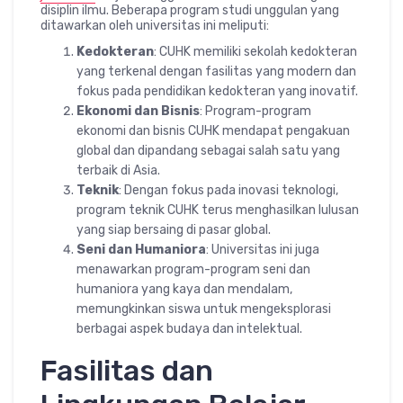
disiplin ilmu. Beberapa program studi unggulan yang
ditawarkan oleh universitas ini meliputi:
Kedokteran
: CUHK memiliki sekolah kedokteran
yang terkenal dengan fasilitas yang modern dan
fokus pada pendidikan kedokteran yang inovatif.
Ekonomi dan Bisnis
: Program-program
ekonomi dan bisnis CUHK mendapat pengakuan
global dan dipandang sebagai salah satu yang
terbaik di Asia.
Teknik
: Dengan fokus pada inovasi teknologi,
program teknik CUHK terus menghasilkan lulusan
yang siap bersaing di pasar global.
Seni dan Humaniora
: Universitas ini juga
menawarkan program-program seni dan
humaniora yang kaya dan mendalam,
memungkinkan siswa untuk mengeksplorasi
berbagai aspek budaya dan intelektual.
Fasilitas dan