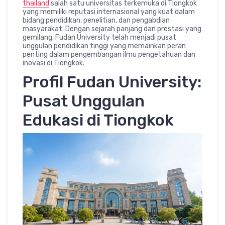
thailand
salah satu universitas terkemuka di Tiongkok
yang memiliki reputasi internasional yang kuat dalam
bidang pendidikan, penelitian, dan pengabdian
masyarakat. Dengan sejarah panjang dan prestasi yang
gemilang, Fudan University telah menjadi pusat
unggulan pendidikan tinggi yang memainkan peran
penting dalam pengembangan ilmu pengetahuan dan
inovasi di Tiongkok.
Profil Fudan University:
Pusat Unggulan
Edukasi di Tiongkok