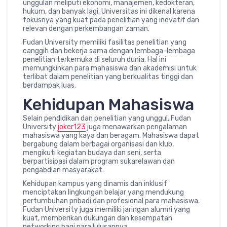
unggulan meliputi ekonomi, manajemen, kedokteran,
hukum, dan banyak lagi. Universitas ini dikenal karena
fokusnya yang kuat pada penelitian yang inovatif dan
relevan dengan perkembangan zaman.
Fudan University memiliki fasilitas penelitian yang
canggih dan bekerja sama dengan lembaga-lembaga
penelitian terkemuka di seluruh dunia. Hal ini
memungkinkan para mahasiswa dan akademisi untuk
terlibat dalam penelitian yang berkualitas tinggi dan
berdampak luas.
Kehidupan Mahasiswa
Selain pendidikan dan penelitian yang unggul, Fudan
University
joker123
juga menawarkan pengalaman
mahasiswa yang kaya dan beragam. Mahasiswa dapat
bergabung dalam berbagai organisasi dan klub,
mengikuti kegiatan budaya dan seni, serta
berpartisipasi dalam program sukarelawan dan
pengabdian masyarakat.
Kehidupan kampus yang dinamis dan inklusif
menciptakan lingkungan belajar yang mendukung
pertumbuhan pribadi dan profesional para mahasiswa.
Fudan University juga memiliki jaringan alumni yang
kuat, memberikan dukungan dan kesempatan
networking bagi para lulusannya.