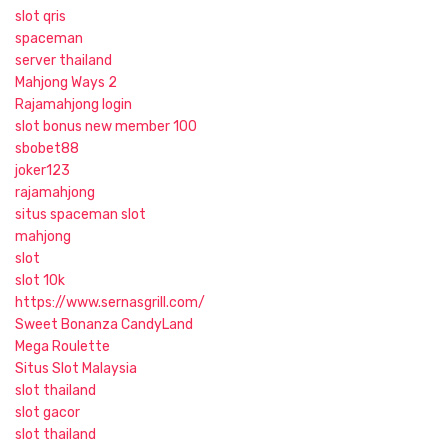
slot qris
spaceman
server thailand
Mahjong Ways 2
Rajamahjong login
slot bonus new member 100
sbobet88
joker123
rajamahjong
situs spaceman slot
mahjong
slot
slot 10k
https://www.sernasgrill.com/
Sweet Bonanza CandyLand
Mega Roulette
Situs Slot Malaysia
slot thailand
slot gacor
slot thailand