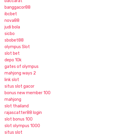
baccarat
banggacor88
ibcbet
nova88
judi bola
sicbo
sbobet88
olympus Slot
slot bet
depo 10k
gates of olympus
mahjong ways 2
link slot
situs slot gacor
bonus new member 100
mahjong
slot thailand
rajascatter88 login
slot bonus 100
slot olympus 1000
situs slot