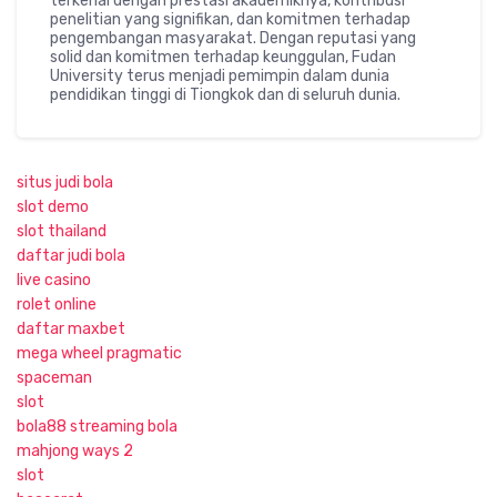
terkenal dengan prestasi akademiknya, kontribusi
penelitian yang signifikan, dan komitmen terhadap
pengembangan masyarakat. Dengan reputasi yang
solid dan komitmen terhadap keunggulan, Fudan
University terus menjadi pemimpin dalam dunia
pendidikan tinggi di Tiongkok dan di seluruh dunia.
situs judi bola
slot demo
slot thailand
daftar judi bola
live casino
rolet online
daftar maxbet
mega wheel pragmatic
spaceman
slot
bola88 streaming bola
mahjong ways 2
slot