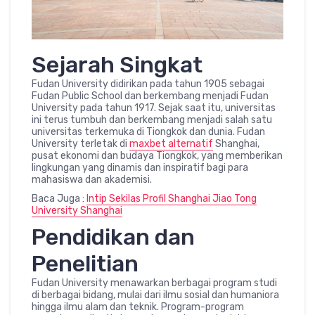
Sejarah Singkat
Fudan University didirikan pada tahun 1905 sebagai
Fudan Public School dan berkembang menjadi Fudan
University pada tahun 1917. Sejak saat itu, universitas
ini terus tumbuh dan berkembang menjadi salah satu
universitas terkemuka di Tiongkok dan dunia. Fudan
University terletak di
maxbet alternatif
Shanghai,
pusat ekonomi dan budaya Tiongkok, yang memberikan
lingkungan yang dinamis dan inspiratif bagi para
mahasiswa dan akademisi.
Baca Juga :
Intip Sekilas Profil Shanghai Jiao Tong
University Shanghai
Pendidikan dan
Penelitian
Fudan University menawarkan berbagai program studi
di berbagai bidang, mulai dari ilmu sosial dan humaniora
hingga ilmu alam dan teknik. Program-program