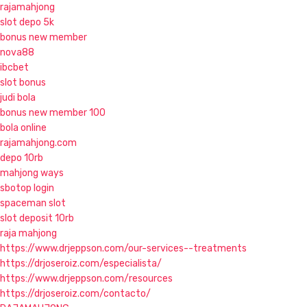
rajamahjong
slot depo 5k
bonus new member
nova88
ibcbet
slot bonus
judi bola
bonus new member 100
bola online
rajamahjong.com
depo 10rb
mahjong ways
sbotop login
spaceman slot
slot deposit 10rb
raja mahjong
https://www.drjeppson.com/our-services--treatments
https://drjoseroiz.com/especialista/
https://www.drjeppson.com/resources
https://drjoseroiz.com/contacto/