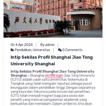
On 4 Apr 2024
By admin
Pendidikan
,
Universitas
0 Comments
Intip Sekilas Profil Shanghai Jiao Tong
University Shanghai
Intip Sekilas Profil Shanghai Jiao Tong University
Shanghai –
Shanghai
slot88 login
Jiao Tong University
(SJTU) adalah salah satu universitas terkemuka di
Tiongkok yang telah mengukir reputasi sebagai pusat
keunggulan dalam pendidikan tinggi. Dengan sejarahnya
yang kaya dan fokusnya pada inovasi dan penelitian,
SJTU telah menjadi magnet bagi para siswa dan
peneliti yang mencari pengalaman akademik yang
berkualitas dan mendalam. Dalam artikel ini, kita akan