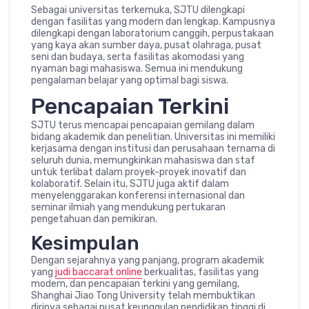
Sebagai universitas terkemuka, SJTU dilengkapi
dengan fasilitas yang modern dan lengkap. Kampusnya
dilengkapi dengan laboratorium canggih, perpustakaan
yang kaya akan sumber daya, pusat olahraga, pusat
seni dan budaya, serta fasilitas akomodasi yang
nyaman bagi mahasiswa. Semua ini mendukung
pengalaman belajar yang optimal bagi siswa.
Pencapaian Terkini
SJTU terus mencapai pencapaian gemilang dalam
bidang akademik dan penelitian. Universitas ini memiliki
kerjasama dengan institusi dan perusahaan ternama di
seluruh dunia, memungkinkan mahasiswa dan staf
untuk terlibat dalam proyek-proyek inovatif dan
kolaboratif. Selain itu, SJTU juga aktif dalam
menyelenggarakan konferensi internasional dan
seminar ilmiah yang mendukung pertukaran
pengetahuan dan pemikiran.
Kesimpulan
Dengan sejarahnya yang panjang, program akademik
yang
judi baccarat online
berkualitas, fasilitas yang
modern, dan pencapaian terkini yang gemilang,
Shanghai Jiao Tong University telah membuktikan
dirinya sebagai pusat keunggulan pendidikan tinggi di