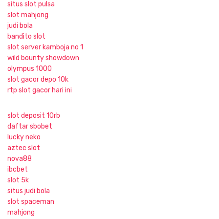
situs slot pulsa
slot mahjong
judi bola
bandito slot
slot server kamboja no 1
wild bounty showdown
olympus 1000
slot gacor depo 10k
rtp slot gacor hari ini
slot deposit 10rb
daftar sbobet
lucky neko
aztec slot
nova88
ibcbet
slot 5k
situs judi bola
slot spaceman
mahjong