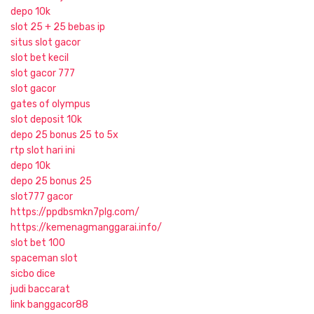
depo 10k
slot 25 + 25 bebas ip
situs slot gacor
slot bet kecil
slot gacor 777
slot gacor
gates of olympus
slot deposit 10k
depo 25 bonus 25 to 5x
rtp slot hari ini
depo 10k
depo 25 bonus 25
slot777 gacor
https://ppdbsmkn7plg.com/
https://kemenagmanggarai.info/
slot bet 100
spaceman slot
sicbo dice
judi baccarat
link banggacor88