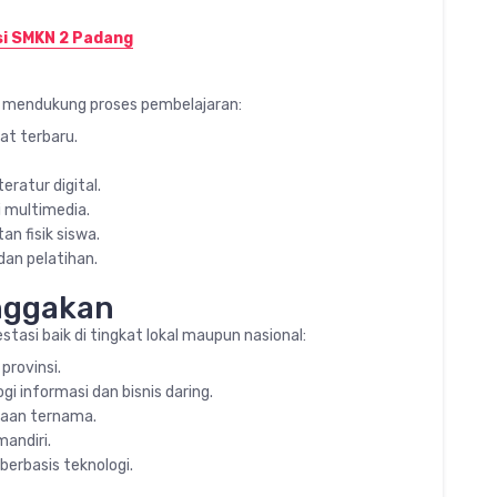
si SMKN 2 Padang
g mendukung proses pembelajaran:
t terbaru.
eratur digital.
 multimedia.
n fisik siswa.
dan pelatihan.
nggakan
asi baik di tingkat lokal maupun nasional:
provinsi.
gi informasi dan bisnis daring.
haan ternama.
andiri.
erbasis teknologi.