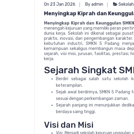
On 23 Jan 2026
By admin
Sekolah
Menyingkap Kiprah dan Keunggu
Menyingkap Kiprah dan Keunggulan SMK
menengah kejuruan yang memiliki peran pent
dunia kerja. Sekolah ini dikenal sebagai pus
praktis, inovasi, dan pengembangan karakter
kebutuhan industri, SMKN 5 Padang menjad
kemampuan sekaligus membangun masa depan 
sejarah, visi misi, jurusan, fasilitas, prestas
kerja.
Sejarah Singkat S
Berdiri sebagai salah satu sekolah 
keterampilan.
Sejak awal berdirinya, SMKN 5 Padang 
sesuai dengan perkembangan zaman.
Sejarah panjang ini menunjukkan dedi
berdaya saing tinggi.
Visi dan Misi
Visi: Menjadi sekolah kejuruan unggulan